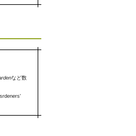
arden
など数
ners’