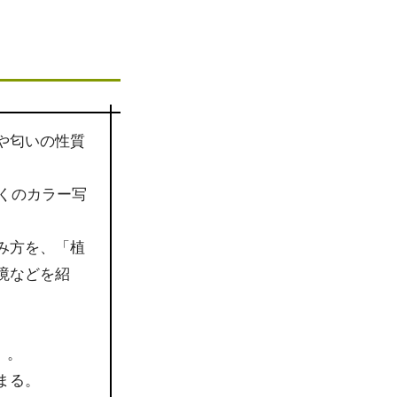
や匂いの性質
多くのカラー写
み方を、「植
境などを紹
）。
まる。