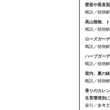
壁面や垂直
概説／植物解
高山植物、
概説／植物解
ローズガー
概説／植物解
ハーブガー
概説／植物解
室内、夏の
概説／植物解
香りのカレ
生育環境別
索引／参考