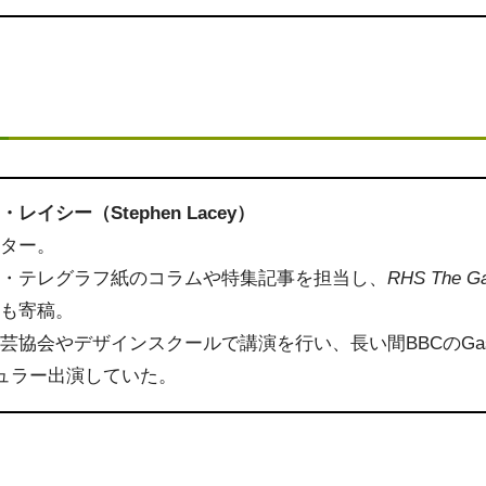
レイシー（Stephen Lacey）
イター。
ー・テレグラフ紙のコラムや特集記事を担当し、
RHS The G
にも寄稿。
協会やデザインスクールで講演を行い、長い間BBCのGasrde
レギュラー出演していた。