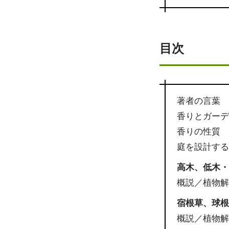
目次
著者の言葉
香りとガー
香りの性質
庭を設計す
高木、低木
概説／植物解
宿根草、球
概説／植物解