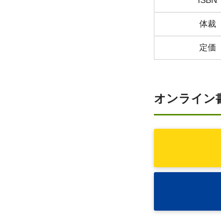
ISBN
体裁
定価
オンライン