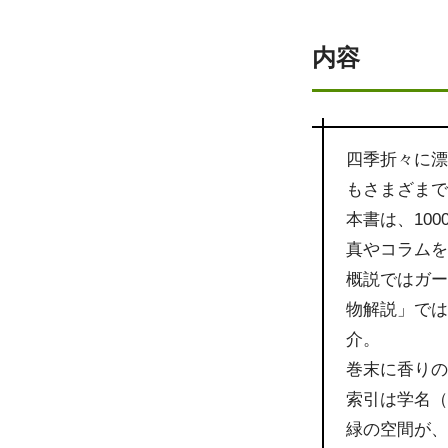
内容
四季折々に
もさまざま
本書は、10
真やコラム
概説ではガ
物解説」で
介。
巻末に香り
索引は学名（
緑の空間が