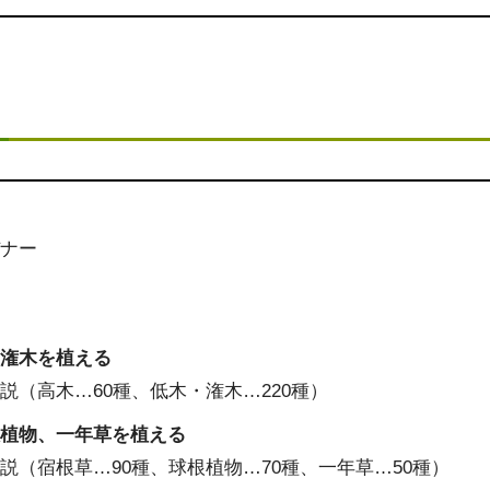
デナー
る
・潅木を植える
説（高木…60種、低木・潅木…220種）
根植物、一年草を植える
説（宿根草…90種、球根植物…70種、一年草…50種）