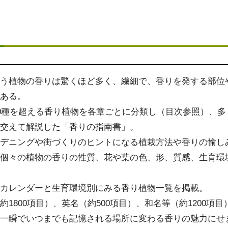
漂う植物の香りは驚くほど多く、繊細で、香りを発する部位
である。
00種を超える香り植物を各章ごとに分類し（目次参照）、
を交えて解説した「香りの指南書」。
ーデニングや街づくりのヒントになる植栽方法や香りの愉し
は個々の植物の香りの性質、花や葉の色、形、質感、生育環
のカレンダーと生育環境別にみる香り植物一覧を掲載。
約1800項目）、英名（約500項目）、和名等（約1200項目
、一瞬でいつまでも記憶される場所に変わる香りの魅力にせ