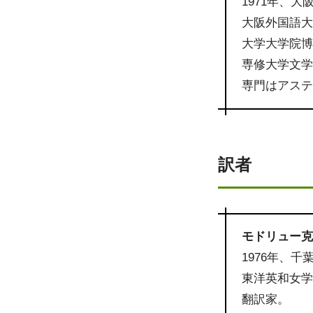
1971年、大
大阪外国語
大学大学院
専修大学文学
専門はアス
訳者
モドリュー
1976年、
東洋英和女
翻訳家。