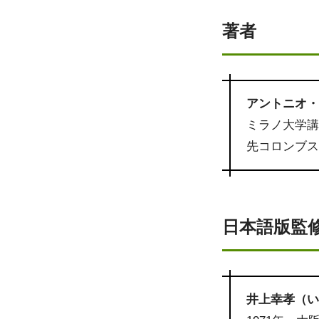
著者
アントニオ・アイ
ミラノ大学
先コロンブ
日本語版監
井上幸孝（