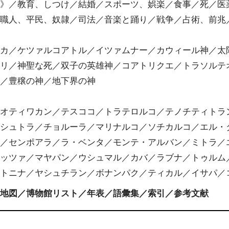
礼》／教育、しつけ／結婚／スポーツ、娯楽／食事／死／医
／職人、平民、奴隷／司法／音楽と踊り／戦争／占術、前兆
ポカ／ケツァルコアトル／イツァムナー／カウィール神／太
トリ／神聖な死／双子の英雄神／コアトリクエ／トラソルテ
ク／豊穣の神／地下界の神
テオティワカン／テスココ／トラテロルコ／テノチティトラ
カシュトラ／チョルーラ／マリナルコ／ソチカルコ／エル・
ン／センポアラ／ラ・ベンタ／モンテ・アルバン／ミトラ／
イッツァ／マヤパン／ウシュマル／カバ／ラブナ／トゥルム
／トニナ／ヤシュチラン／ボナンパク／ティカル／イサパ／
カ地図／博物館リスト／年表／語彙集／索引／参考文献