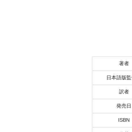
著者
日本語版監
訳者
発売日
ISBN