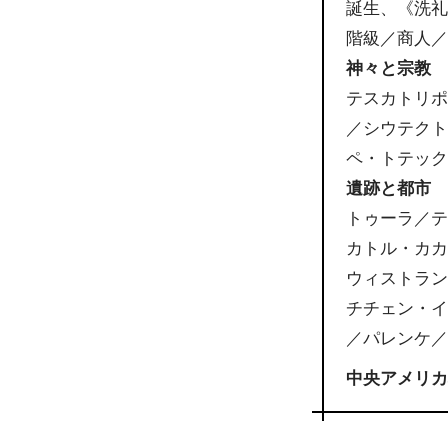
誕生、《洗
階級／商人
神々と宗教
テスカトリ
／シウテク
ペ・トテッ
遺跡と都市
トゥーラ／
カトル・カ
ウィストラ
チチェン・
／パレンケ
中央アメリ