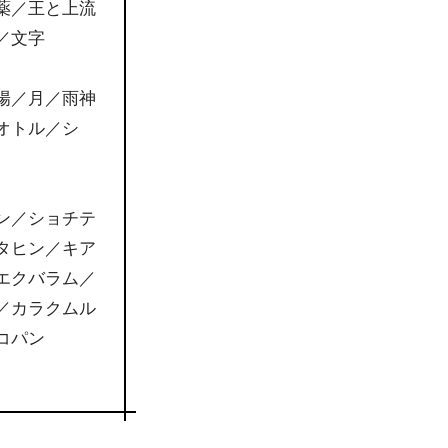
薬／王と上流
／文字
陽／月／雨神
オトル／シ
ン／ショチテ
タヒン／キア
エクバラム／
／カラクムル
コパン