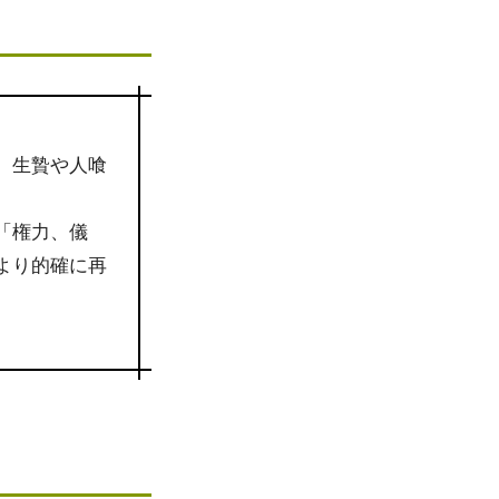
、生贄や人喰
「権力、儀
より的確に再