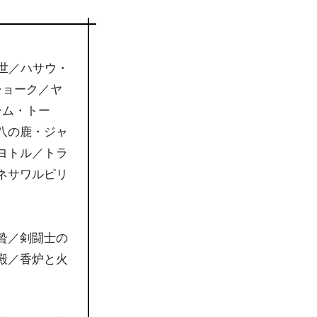
世／ハサウ・
ショーク／ヤ
ーム・トー
八の鹿・ジャ
ヨトル／トラ
ネサワルピリ
贄／剣闘士の
殿／香炉と火