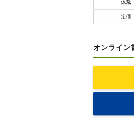
体裁
定価
オンライン