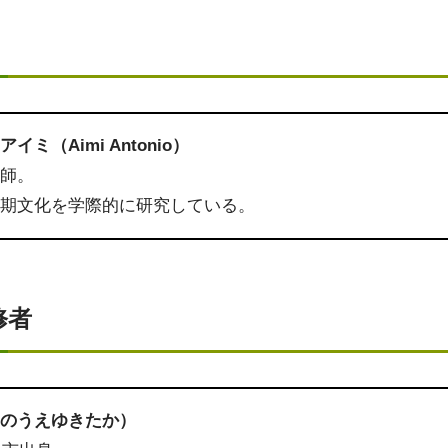
ミ（Aimi Antonio）
講師。
ス期文化を学際的に研究している。
修者
いのうえゆきたか）