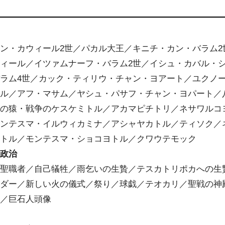
ン・カウィール2世／パカル大王／キニチ・カン・バラム2
ィール／イツァムナーフ・バラム2世／イシュ・カバル・
ラム4世／カック・ティリウ・チャン・ヨアート／ユクノ
ール／アフ・マサム／ヤシュ・パサフ・チャン・ヨパート／
六の猿・戦争のケスケミトル／アカマピチトリ／ネサワルコ
モンテスマ・イルウィカミナ／アシャヤカトル／ティソク／
ォトル／モンテスマ・ショコヨトル／クワウテモック
、政治
／聖職者／自己犠牲／雨乞いの生贄／テスカトリポカへの生
ンダー／新しい火の儀式／祭り／球戯／テオカリ／聖戦の神
石／巨石人頭像